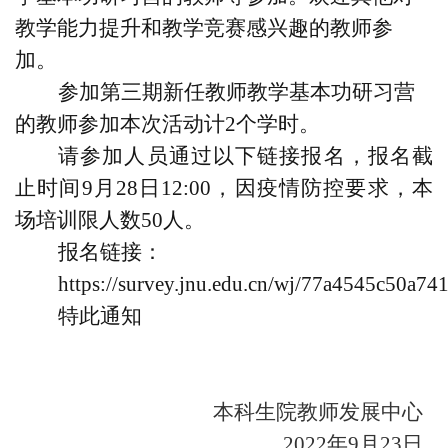
教学能力提升和教学竞赛感兴趣的教师参
加。
参加第三期新任教师教学基本功研习营
的教师参加本次活动计
2
个学时。
请参加人员通过以下链接报名，报名截
止时间
9
月
28
日
12:00
，因疫情防控要求，本
场培训限人数
50
人。
报名链接：
https://survey.jnu.edu.cn/wj/77a4545c50a7
特此通知
本科生院教师发展中心
2022
年
9
月
23
日